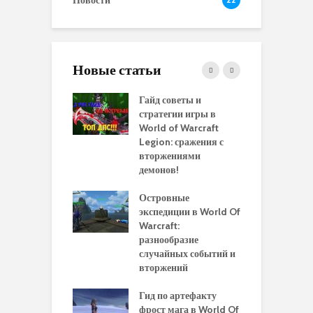
Новости
Новые статьи
 и сравнение
Гайд советы и
P
 моделей
стратегии игры в
в
нажей в WoW
World of Warcraft
с
rds of Draenor
Legion: сражения с
вторжениями
О
ыбрать
демонов!
р
альную
и
ровку на 110
Островные
м
 в World Of
экспедиции в World Of
W
ft Legion:
Warcraft:
в
ные советы и
разнообразие
д
ендации
случайных событий и
э
вторжений
одство по
П
чению питомца
Гид по артефакту
п
ры для
фрост мага в World Of
А