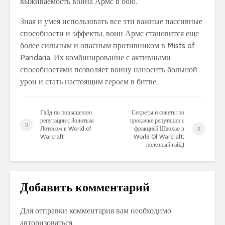
выживаемость воина Армс в бою.
Зная и умея использовать все эти важные пассивные
способности и эффекты, воин Армс становится еще
более сильным и опасным противником в Mists of
Pandaria. Их комбинирование с активными
способностями позволяет воину наносить большой
урон и стать настоящим героем в битве.
Гайд по повышению
Секреты и советы по
репутации с Золотым
прокачке репутации с
Лотосом в World of
фракцией Шаохао в
Warcraft
World Of Warcraft:
полезный гайд!
Добавить комментарий
Для отправки комментария вам необходимо
авторизоваться
.