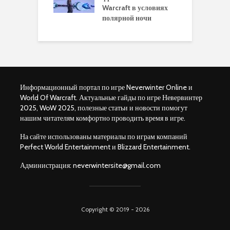
ков в World of
Warcraft в условиях
п
aft Legion
полярной ночи
W
Информационный портал по игре Neverwinter Online и
World Of Warcraft. Актуальные гайды по игре Невервинтер
2025, WoW 2025, полезные статьи и новости помогут
нашим читателям комфортно проводить время в игре.
На сайте использованы материалы по играм компаний
Perfect World Entertainment и Blizzard Entertainment.
Администрация:
neverwintersite@gmail.com
Copyright © 2019 - 2026