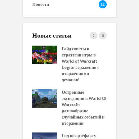
Новости
22
Новые статьи
 и сравнение
Гайд советы и
P
 моделей
стратегии игры в
в
нажей в WoW
World of Warcraft
с
rds of Draenor
Legion: сражения с
вторжениями
О
ыбрать
демонов!
р
альную
и
ровку на 110
Островные
м
 в World Of
экспедиции в World Of
W
ft Legion:
Warcraft:
в
ные советы и
разнообразие
д
ендации
случайных событий и
э
вторжений
одство по
П
чению питомца
Гид по артефакту
п