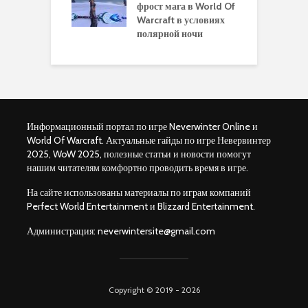
ры для
фрост мага в World Of
А
ков в World of
Warcraft в условиях
п
aft Legion
полярной ночи
W
Информационный портал по игре Neverwinter Online и
World Of Warcraft. Актуальные гайды по игре Невервинтер
2025, WoW 2025, полезные статьи и новости помогут
нашим читателям комфортно проводить время в игре.
На сайте использованы материалы по играм компаний
Perfect World Entertainment и Blizzard Entertainment.
Администрация:
neverwintersite@gmail.com
Copyright © 2019 - 2026