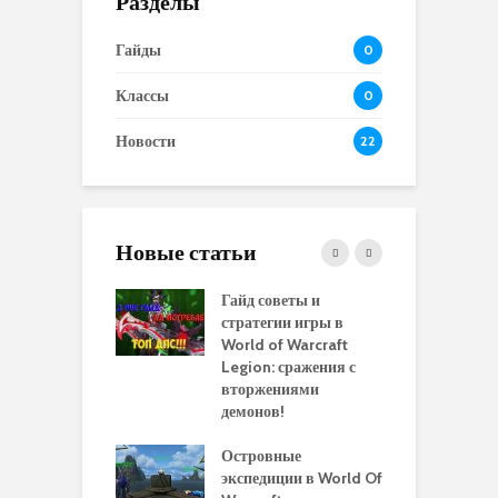
Разделы
Гайды
0
Классы
0
Новости
22
Новые статьи
 и сравнение
Гайд советы и
P
 моделей
стратегии игры в
в
нажей в WoW
World of Warcraft
с
rds of Draenor
Legion: сражения с
вторжениями
О
ыбрать
демонов!
р
альную
и
ровку на 110
Островные
м
 в World Of
экспедиции в World Of
W