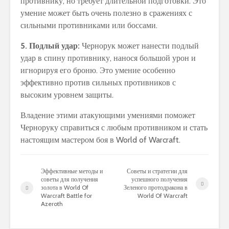
противнику, но требует длительной подготовки. Это
умение может быть очень полезно в сражениях с
сильными противниками или боссами.
5. Подлый удар:
Чернорук может нанести подлый
удар в спину противнику, нанося большой урон и
игнорируя его броню. Это умение особенно
эффективно против сильных противников с
высоким уровнем защиты.
Владение этими атакующими умениями поможет
Черноруку справиться с любым противником и стать
настоящим мастером боя в World of Warcraft.
Эффективные методы и
Советы и стратегии для
советы для получения
успешного получения
золота в World Of
Зеленого протодракона в
Warcraft Battle for
World Of Warcraft
Azeroth