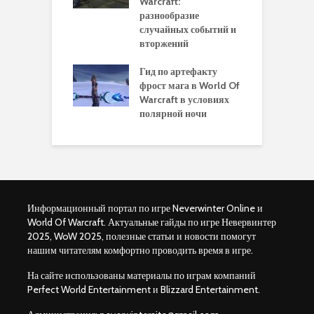
ft Legion:
Warcraft:
в
ные советы и
разнообразие
д
ендации
случайных событий и
э
вторжений
одство по
П
чению питомца
Гид по артефакту
п
ры для
фрост мага в World Of
А
ков в World of
Warcraft в условиях
п
aft Legion
полярной ночи
W
Информационный портал по игре Neverwinter Online и
World Of Warcraft. Актуальные гайды по игре Невервинтер
2025, WoW 2025, полезные статьи и новости помогут
нашим читателям комфортно проводить время в игре.
На сайте использованы материалы по играм компаний
Perfect World Entertainment и Blizzard Entertainment.