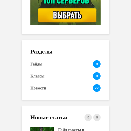
Разделы
Гайды
0
Классы
0
Новости
22
Новые статьи
 и сравнение
Гайд советы и
P