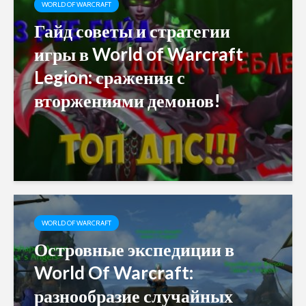
WORLD OF WARCRAFT
Гайд советы и стратегии
игры в World of Warcraft
Legion: сражения с
вторжениями демонов!
WORLD OF WARCRAFT
Островные экспедиции в
World Of Warcraft:
разнообразие случайных