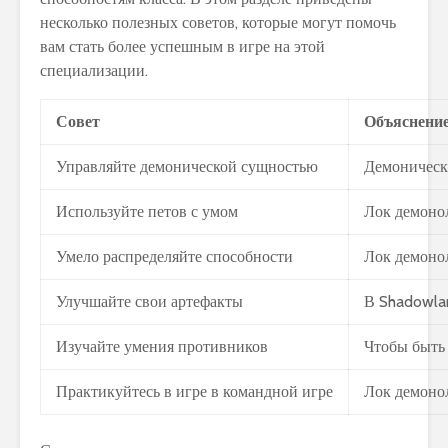
несколько полезных советов, которые могут помочь
вам стать более успешным в игре на этой
специализации.
Совет
Объяснени
Управляйте демонической сущностью
Демоническа
Используйте петов с умом
Лок демонол
Умело распределяйте способности
Лок демонол
Улучшайте свои артефакты
В Shadowlan
Изучайте умения противников
Чтобы быть 
Практикуйтесь в игре в командной игре
Лок демонол