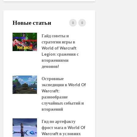
Новые статьи
ние
Гайд советы и
PvP гайд п
стратегии игры в
в World of 
WoW
World of Warcraft
стратегии 
aenor
Legion: сражения с
вторжениями
Обновленн
демонов!
руководств
использов
10
Островные
макросов д
Of
экспедиции в World Of
World of Wa
:
Warcraft:
выбор луч
ы и
разнообразие
для макси
случайных событий и
эффективн
вторжений
Путеводите
томца
Гид по артефакту
перемещен
фрост мага в World Of
Азероту: к
ld of
Warcraft в условиях
передвигат