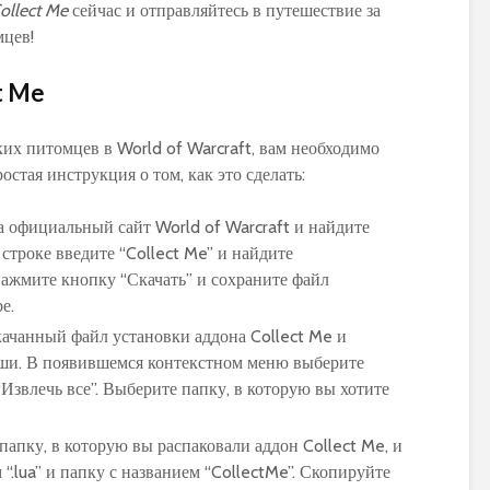
ollect Me
сейчас и отправляйтесь в путешествие за
цев!
t Me
ких питомцев в World of Warcraft, вам необходимо
остая инструкция о том, как это сделать:
а официальный сайт World of Warcraft и найдите
строке введите “Collect Me” и найдите
ажмите кнопку “Скачать” и сохраните файл
е.
качанный файл установки аддона Collect Me и
ши. В появившемся контекстном меню выберите
Извлечь все”. Выберите папку, в которую вы хотите
 папку, в которую вы распаковали аддон Collect Me, и
“.lua” и папку с названием “CollectMe”. Скопируйте