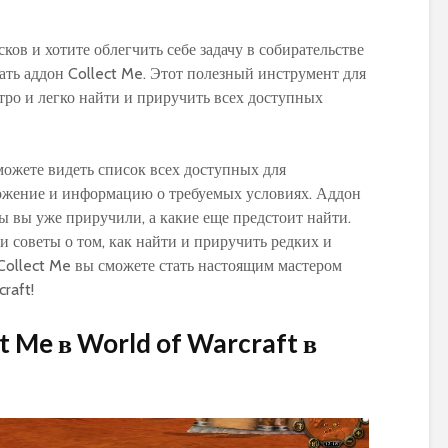
ков и хотите облегчить себе задачу в собирательстве
ать аддон Collect Me. Этот полезный инструмент для
тро и легко найти и приручить всех доступных
PvP гайд по ММ ханту
Обзор и сравне
в World of Warcraft:
новых моделей
стратегии и тактики
персонажей в 
ожете видеть список всех доступных для
Warlords of Dr
ожение и информацию о требуемых условиях. Аддон
Обновленное
руководство по
Как выбрать
ы вы уже приручили, а какие еще предстоит найти.
использованию
оптимальную
и советы о том, как найти и приручить редких и
макросов для воина в
экипировку на 1
Collect Me вы сможете стать настоящим мастером
World of Warcraft:
уровне в World 
raft!
выбор лучших команд
Warcraft Legion
для максимальной
полезные совет
t Me в World of Warcraft в
эффективности
рекомендации
Путеводитель по
Руководство по
перемещению по
приручению пи
Азероту: как
Пантеры для
передвигаться в игре
охотников в Wor