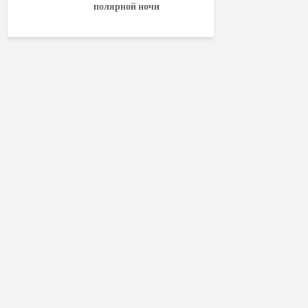
полярной ночи
World of W