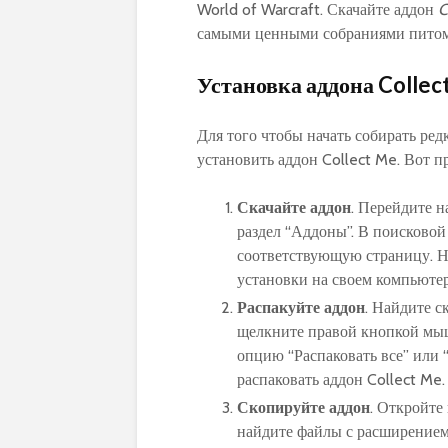
World of Warcraft. Скачайте аддон
C
самыми ценными собраниями питом
Установка аддона Collec
Для того чтобы начать собирать ред
установить аддон Collect Me. Вот пр
Скачайте аддон
. Перейдите н
раздел “Аддоны”. В поисковой 
соответствующую страницу. Н
установки на своем компьютер
Распакуйте аддон
. Найдите с
щелкните правой кнопкой мы
опцию “Распаковать все” или “
распаковать аддон Collect Me.
Скопируйте аддон
. Откройте
найдите файлы с расширением 