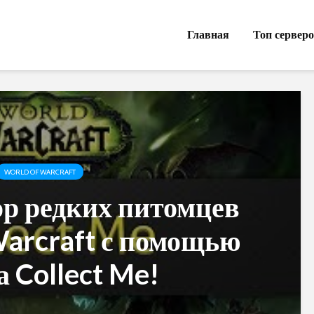
Главная
Топ сервер
WORLD OF WARCRAFT
ор редких питомцев
Warcraft с помощью
а Collect Me!