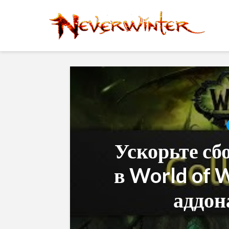
Ускорьте сб
в World of 
аддон