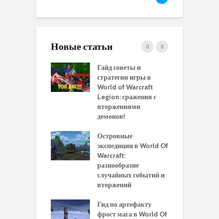
Новые статьи
 и сравнение
Гайд советы и
P
 моделей
стратегии игры в
в
нажей в WoW
World of Warcraft
с
rds of Draenor
Legion: сражения с
вторжениями
О
ыбрать
демонов!
р
альную
и
ровку на 110
Островные
м
 в World Of
экспедиции в World Of
W
ft Legion:
Warcraft:
в
ные советы и
разнообразие
д
ендации
случайных событий и
э
вторжений
одство по
П
чению питомца
Гид по артефакту
п
ры для
фрост мага в World Of
А