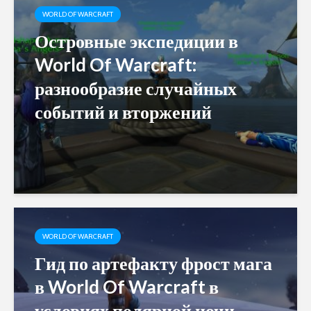
WORLD OF WARCRAFT
Островные экспедиции в
World Of Warcraft:
разнообразие случайных
событий и вторжений
WORLD OF WARCRAFT
Гид по артефакту фрост мага
в World Of Warcraft в
условиях полярной ночи