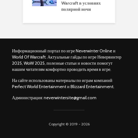
ков в World of
Warcraft в условиях
п
aft Legion
полярной ночи
W
Информационный портал по игре Neverwinter Online и
World Of Warcraft. Актуальные гайды по игре Невервинтер
2025, WoW 2025, полезные статьи и новости помогут
нашим читателям комфортно проводить время в игре.
На сайте использованы материалы по играм компаний
Perfect World Entertainment и Blizzard Entertainment.
Администрация:
neverwintersite@gmail.com
Copyright © 2019 - 2026