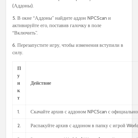
(Аддоны).
5. В окне “Аддоны” найдите аддон NPCScan и
активируйте его, поставив галочку в поле
“Включить”.
6. Перезапустите игру, чтобы изменения вступили в
силу.
П
у
н
Действие
к
т
1.
Скачайте архив с аддоном NPCScan с официального
2.
Распакуйте архив с аддоном в папку с игрой World