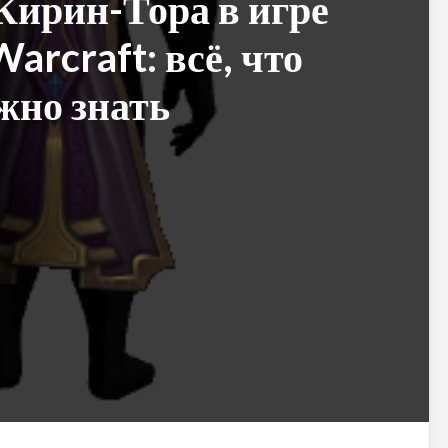
Кирин-Тора в игре
arcraft: всё, что
жно знать