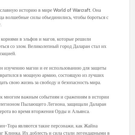
славную историю в мире World of Warcraft. Она
гда волшебные силы объединились, чтобы бороться с
.
корнями в эльфов и магов, которые решили
ться со злом. Великолепный город Даларан стал их
изацией.
н изучению магии и ее использованию для защиты
ревратился в мощную армию, состоящую из лучших
дать свою жизнь за свободу и безопасность мира.
 к многим важным событиям и сражениям в истории
 с легионом Пылающего Легиона, защищали Даларан
зерота во время вторжения Орды и Альянса.
н-Тора являются такие персонажи, как Жайна
г Клинка. Их доблесть и сила стали легендарными в