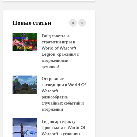
Новые статьи
ние
Гайд советы и
PvP гайд п
стратегии игры в
в World of 
WoW
World of Warcraft
стратегии 
aenor
Legion: сражения с
вторжениями
Обновленн
демонов!
руководств
использов
10
Островные
макросов д
Of
экспедиции в World Of
World of Wa
:
Warcraft:
выбор луч
ы и
разнообразие
для макси
случайных событий и
эффективн
вторжений
Путеводите
томца
Гид по артефакту
перемещен
фрост мага в World Of
Азероту: к
ld of
Warcraft в условиях
передвигат