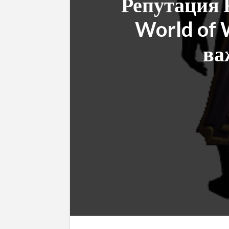
Репутация 
World of W
ва