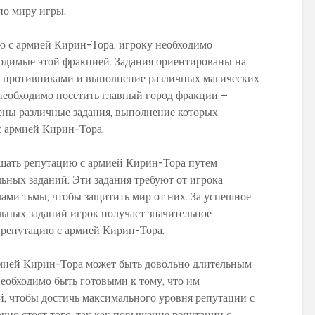
по миру игры.
ю с армией Кирин-Тора, игроку необходимо
водимые этой фракцией. Задания ориентированы на
и противниками и выполнение различных магических
 необходимо посетить главный город фракции –
ены различные задания, выполнение которых
с армией Кирин-Тора.
шать репутацию с армией Кирин-Тора путем
ных заданий. Эти задания требуют от игрока
ами тьмы, чтобы защитить мир от них. За успешное
ьных заданий игрок получает значительное
 репутацию с армией Кирин-Тора.
мией Кирин-Тора может быть довольно длительным
еобходимо быть готовыми к тому, что им
й, чтобы достичь максимального уровня репутации с
чно стоят того, так как повышение репутации с