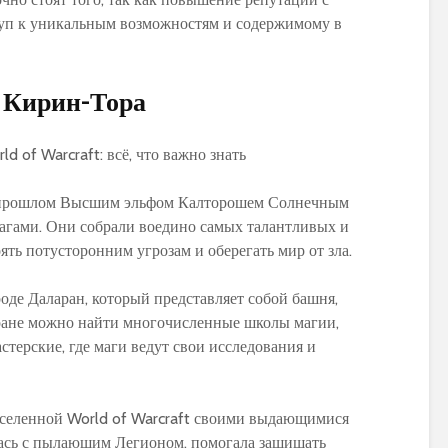
уп к уникальным возможностям и содержимому в
й Кирин-Тора
м прошлом Высшим эльфом Калторошем Солнечным
гами. Они собрали воедино самых талантливых и
ть потусторонним угрозам и оберегать мир от зла.
оде Даларан, который представляет собой башня,
аране можно найти многочисленные школы магии,
терские, где маги ведут свои исследования и
селенной World of Warcraft своими выдающимися
лась с пылающим Легионом, помогала защищать