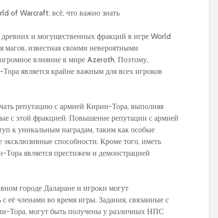
 древних и могущественных фракций в игре World
ия магов, известная своими невероятными
PvP гайд по ММ ханту
Обзор и сравне
огромное влияние в мире Azeroth. Поэтому,
в World of Warcraft:
новых моделей
Тора является крайне важным для всех игроков
стратегии и тактики
персонажей в 
Warlords of Dr
Обновленное
руководство по
Как выбрать
учать репутацию с армией Кирин-Тора, выполняя
использованию
оптимальную
нные с этой фракцией. Повышение репутации с армией
макросов для воина в
экипировку на 1
уп к уникальным наградам, таким как особые
World of Warcraft:
уровне в World 
е эксклюзивные способности. Кроме того, иметь
выбор лучших команд
Warcraft Legion
-Тора является престижем и демонстрацией
для максимальной
полезные совет
эффективности
рекомендации
Путеводитель по
Руководство по
вном городе Даларане и игроки могут
перемещению по
приручению пи
с её членами во время игры. Задания, связанные с
Азероту: как
Пантеры для
н-Тора, могут быть получены у различных НПС
передвигаться в игре
охотников в Wor