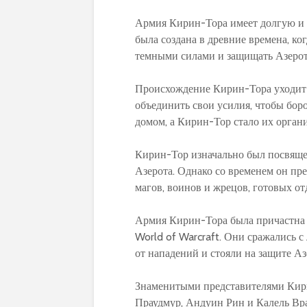
Армия Кирин-Тора имеет долгую и 
была создана в древние времена, ко
темными силами и защищать Азерот
Происхождение Кирин-Тора уходит 
объединить свои усилия, чтобы боро
домом, а Кирин-Тор стало их орган
Кирин-Тор изначально был посвяще
Азерота. Однако со временем он п
магов, воинов и жрецов, готовых от
Армия Кирин-Тора была причастна
World of Warcraft. Они сражались
от нападений и стояли на защите А
Знаменитыми представителями Кири
Праудмур, Андуин Рин и Калель Вра