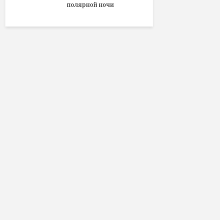
полярной ночи
World of W