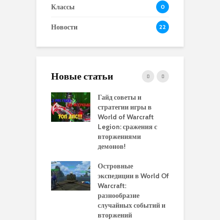
Классы
0
Новости
22
Новые статьи
 и сравнение
Гайд советы и
P
 моделей
стратегии игры в
в
нажей в WoW
World of Warcraft
с
rds of Draenor
Legion: сражения с
вторжениями
О
ыбрать
демонов!
р
альную
и
ровку на 110
Островные
м
 в World Of
экспедиции в World Of
W
ft Legion:
Warcraft:
в
ные советы и
разнообразие
д
ендации
случайных событий и
э
вторжений