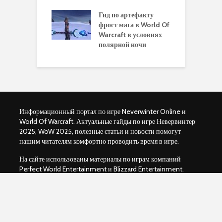
одство по
П
чению питомца
Гид по артефакту
п
ры для
фрост мага в World Of
А
ков в World of
Warcraft в условиях
п
aft Legion
полярной ночи
W
Информационный портал по игре Neverwinter Online и
World Of Warcraft. Актуальные гайды по игре Невервинтер
2025, WoW 2025, полезные статьи и новости помогут
нашим читателям комфортно проводить время в игре.
На сайте использованы материалы по играм компаний
Perfect World Entertainment и Blizzard Entertainment.
Администрация:
neverwintersite@gmail.com