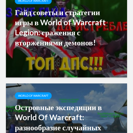
WORLD OF WARCRAFT
Гайд советы и стратегии
игры в World of Warcraft
Legion: сражения с
вторжениями демонов!
WORLD OF WARCRAFT
Островные экспедиции в
World Of Warcraft:
разнообразие случайных