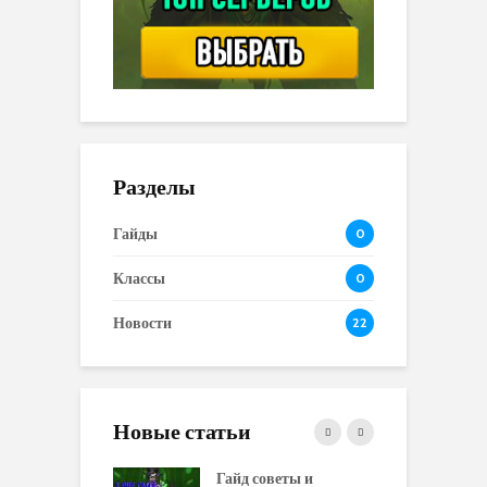
Разделы
Гайды
0
Классы
0
Новости
22
Новые статьи
 и сравнение
Гайд советы и
P